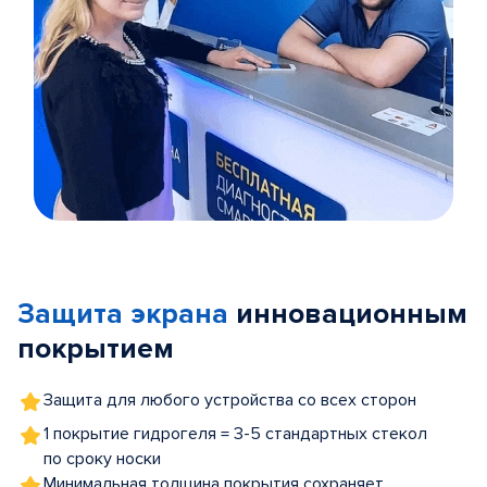
Item
1
of
Защита экрана
инновационным
5
покрытием
Защита для любого устройства со всех сторон
1 покрытие гидрогеля = 3-5 стандартных стекол
по сроку носки
Минимальная толщина покрытия сохраняет