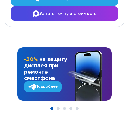
Узнать точную стоимость
-30%
на защиту
дисплея при
ремонте
смартфона
Подробнее
Item
1