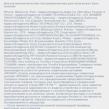
Для улучшения качества обслуживания ваш разговор может быть
записан
iPhone, Macbook, iPad - правообладатель Apple Inc. (Эпл Инк.); Huawei и
Honor - правообладатель HUAWEI TECHNOLOGIES CO., LTD. (ХУАВЕЙ
ТЕКНОЛОДЖИС КО., ЛТД.); Samsung – правообладатель Samsung
Electronics Co. Ltd. (Самсунг Электроникс Ко., Лтд.); MEIZU -
правообладатель MEIZU TECHNOLOGY CO., LTD.; Nokia -
правообладатель Nokia Corporation (Нокиа Корпорейшн); Lenovo -
правообладатель Lenovo (Beijing) Limited; Xiaomi - правообладатель
Xiaomi Inc.; ZTE - правообладатель ZTE Corporation; HTC -
правообладатель HTC CORPORATION (Эйч-Ти-Си КОРПОРЕЙШН); LG -
правообладатель LG Corp. (ЭлДжи Корп.); Philips - правообладатель
Koninklijke Philips N.V. (Конинклийке Филипс Н.В.); Sony -
правообладатель Sony Corporation (Сони Корпорейшн); ASUS -
правообладатель ASUSTeK Computer Inc. (Асустек Компьютер
Инкорпорейшн); ACER - правообладатель Acer Incorporated (Эйсер
Инкорпорейтед); DELL - правообладатель Dell Inc.(Делл Инк.); HP -
правообладатель HP Hewlett-Packard Group LLC (ЭйчПи Хьюлетт
Паккард Груп ЛЛК); Toshiba - правообладатель KABUSHIKI KAISHA
TOSHIBA, also trading as Toshiba Corporation (КАБУШИКИ КАЙША
ТОШИБА также торгующая как Тосиба Корпорейшн). Товарные знаки
используется с целью описания товара, в отношении которых
производятся услуги по ремонту сервисными центрами
«PEDANT».Услуги оказываются в неавторизованных сервисных
центрах «PEDANT», не связанными с компаниями Правообладателями
товарных знаков и/или с ее официальными представителями в
отношении товаров, которые уже были введены в гражданский
оборот в смысле статьи 1487 ГК РФ ** - время ремонта, срок гарантии
могут меняться в зависимости от модели устройства и сложности
проводимых работ Информация о соответствующих моделях и
комплектациях и их наличии, ценах, возможных выгодах и условиях
приобретения доступна в сервисных центрах Pedant.ru. Не является
публичной офертой. Оферта на сервисное обслуживание
Застрахованного имущества
— СЦ не является уполномоченной организацией продавца,
импортера, изготовителя.