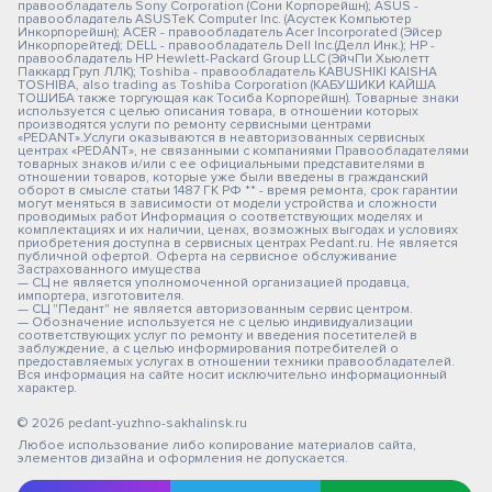
правообладатель Sony Corporation (Сони Корпорейшн); ASUS -
правообладатель ASUSTeK Computer Inc. (Асустек Компьютер
Инкорпорейшн); ACER - правообладатель Acer Incorporated (Эйсер
Инкорпорейтед); DELL - правообладатель Dell Inc.(Делл Инк.); HP -
правообладатель HP Hewlett-Packard Group LLC (ЭйчПи Хьюлетт
Паккард Груп ЛЛК); Toshiba - правообладатель KABUSHIKI KAISHA
TOSHIBA, also trading as Toshiba Corporation (КАБУШИКИ КАЙША
ТОШИБА также торгующая как Тосиба Корпорейшн). Товарные знаки
используется с целью описания товара, в отношении которых
производятся услуги по ремонту сервисными центрами
«PEDANT».Услуги оказываются в неавторизованных сервисных
центрах «PEDANT», не связанными с компаниями Правообладателями
товарных знаков и/или с ее официальными представителями в
отношении товаров, которые уже были введены в гражданский
оборот в смысле статьи 1487 ГК РФ ** - время ремонта, срок гарантии
могут меняться в зависимости от модели устройства и сложности
проводимых работ Информация о соответствующих моделях и
комплектациях и их наличии, ценах, возможных выгодах и условиях
приобретения доступна в сервисных центрах Pedant.ru. Не является
публичной офертой. Оферта на сервисное обслуживание
Застрахованного имущества
— СЦ не является уполномоченной организацией продавца,
импортера, изготовителя.
— СЦ "Педант" не является авторизованным сервис центром.
— Обозначение используется не с целью индивидуализации
соответствующих услуг по ремонту и введения посетителей в
заблуждение, а с целью информирования потребителей о
предоставляемых услугах в отношении техники правообладателей.
Вся информация на сайте носит исключительно информационный
характер.
© 2026 pedant-yuzhno-sakhalinsk.ru
Любое использование либо копирование материалов сайта,
элементов дизайна и оформления не допускается.