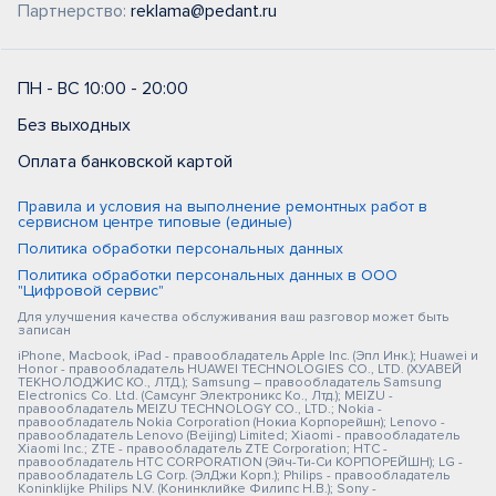
Партнерство:
reklama@pedant.ru
ПН - ВС 10:00 - 20:00
Без выходных
Оплата банковской картой
Правила и условия на выполнение ремонтных работ в
сервисном центре типовые (единые)
Политика обработки персональных данных
Политика обработки персональных данных в ООО
"Цифровой сервис"
Для улучшения качества обслуживания ваш разговор может быть
записан
iPhone, Macbook, iPad - правообладатель Apple Inc. (Эпл Инк.); Huawei и
Honor - правообладатель HUAWEI TECHNOLOGIES CO., LTD. (ХУАВЕЙ
ТЕКНОЛОДЖИС КО., ЛТД.); Samsung – правообладатель Samsung
Electronics Co. Ltd. (Самсунг Электроникс Ко., Лтд.); MEIZU -
правообладатель MEIZU TECHNOLOGY CO., LTD.; Nokia -
правообладатель Nokia Corporation (Нокиа Корпорейшн); Lenovo -
правообладатель Lenovo (Beijing) Limited; Xiaomi - правообладатель
Xiaomi Inc.; ZTE - правообладатель ZTE Corporation; HTC -
правообладатель HTC CORPORATION (Эйч-Ти-Си КОРПОРЕЙШН); LG -
правообладатель LG Corp. (ЭлДжи Корп.); Philips - правообладатель
Koninklijke Philips N.V. (Конинклийке Филипс Н.В.); Sony -