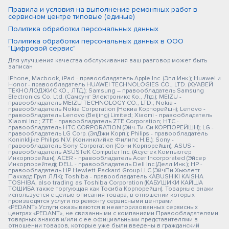
Правила и условия на выполнение ремонтных работ в
сервисном центре типовые (единые)
Политика обработки персональных данных
Политика обработки персональных данных в ООО
"Цифровой сервис"
Для улучшения качества обслуживания ваш разговор может быть
записан
iPhone, Macbook, iPad - правообладатель Apple Inc. (Эпл Инк.); Huawei и
Honor - правообладатель HUAWEI TECHNOLOGIES CO., LTD. (ХУАВЕЙ
ТЕКНОЛОДЖИС КО., ЛТД.); Samsung – правообладатель Samsung
Electronics Co. Ltd. (Самсунг Электроникс Ко., Лтд.); MEIZU -
правообладатель MEIZU TECHNOLOGY CO., LTD.; Nokia -
правообладатель Nokia Corporation (Нокиа Корпорейшн); Lenovo -
правообладатель Lenovo (Beijing) Limited; Xiaomi - правообладатель
Xiaomi Inc.; ZTE - правообладатель ZTE Corporation; HTC -
правообладатель HTC CORPORATION (Эйч-Ти-Си КОРПОРЕЙШН); LG -
правообладатель LG Corp. (ЭлДжи Корп.); Philips - правообладатель
Koninklijke Philips N.V. (Конинклийке Филипс Н.В.); Sony -
правообладатель Sony Corporation (Сони Корпорейшн); ASUS -
правообладатель ASUSTeK Computer Inc. (Асустек Компьютер
Инкорпорейшн); ACER - правообладатель Acer Incorporated (Эйсер
Инкорпорейтед); DELL - правообладатель Dell Inc.(Делл Инк.); HP -
правообладатель HP Hewlett-Packard Group LLC (ЭйчПи Хьюлетт
Паккард Груп ЛЛК); Toshiba - правообладатель KABUSHIKI KAISHA
TOSHIBA, also trading as Toshiba Corporation (КАБУШИКИ КАЙША
ТОШИБА также торгующая как Тосиба Корпорейшн). Товарные знаки
используется с целью описания товара, в отношении которых
производятся услуги по ремонту сервисными центрами
«PEDANT».Услуги оказываются в неавторизованных сервисных
центрах «PEDANT», не связанными с компаниями Правообладателями
товарных знаков и/или с ее официальными представителями в
отношении товаров, которые уже были введены в гражданский