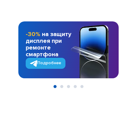
-30%
на защиту
дисплея при
ремонте
смартфона
Подробнее
Item
1
of
5