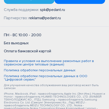
Служба поддержки:
spk@pedant.ru
Партнерство:
reklama@pedant.ru
ПН - ВС 10:00 - 20:00
Без выходных
Оплата банковской картой
Правила и условия на выполнение ремонтных работ в
сервисном центре типовые (единые)
Политика обработки персональных данных
Политика обработки персональных данных в ООО
"Цифровой сервис"
Для улучшения качества обслуживания ваш разговор может быть
записан
iPhone, Macbook, iPad - правообладатель Apple Inc. (Эпл Инк.); Huawei и
Honor - правообладатель HUAWEI TECHNOLOGIES CO., LTD. (ХУАВЕЙ
ТЕКНОЛОДЖИС КО., ЛТД.); Samsung – правообладатель Samsung
Electronics Co. Ltd. (Самсунг Электроникс Ко., Лтд.); MEIZU -
правообладатель MEIZU TECHNOLOGY CO., LTD.; Nokia -
правообладатель Nokia Corporation (Нокиа Корпорейшн); Lenovo -