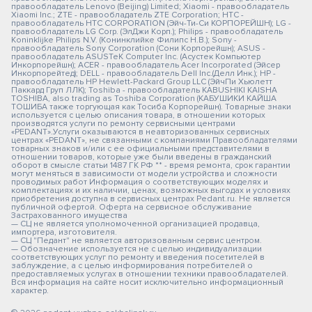
правообладатель Lenovo (Beijing) Limited; Xiaomi - правообладатель
Xiaomi Inc.; ZTE - правообладатель ZTE Corporation; HTC -
правообладатель HTC CORPORATION (Эйч-Ти-Си КОРПОРЕЙШН); LG -
правообладатель LG Corp. (ЭлДжи Корп.); Philips - правообладатель
Koninklijke Philips N.V. (Конинклийке Филипс Н.В.); Sony -
правообладатель Sony Corporation (Сони Корпорейшн); ASUS -
правообладатель ASUSTeK Computer Inc. (Асустек Компьютер
Инкорпорейшн); ACER - правообладатель Acer Incorporated (Эйсер
Инкорпорейтед); DELL - правообладатель Dell Inc.(Делл Инк.); HP -
правообладатель HP Hewlett-Packard Group LLC (ЭйчПи Хьюлетт
Паккард Груп ЛЛК); Toshiba - правообладатель KABUSHIKI KAISHA
TOSHIBA, also trading as Toshiba Corporation (КАБУШИКИ КАЙША
ТОШИБА также торгующая как Тосиба Корпорейшн). Товарные знаки
используется с целью описания товара, в отношении которых
производятся услуги по ремонту сервисными центрами
«PEDANT».Услуги оказываются в неавторизованных сервисных
центрах «PEDANT», не связанными с компаниями Правообладателями
товарных знаков и/или с ее официальными представителями в
отношении товаров, которые уже были введены в гражданский
оборот в смысле статьи 1487 ГК РФ ** - время ремонта, срок гарантии
могут меняться в зависимости от модели устройства и сложности
проводимых работ Информация о соответствующих моделях и
комплектациях и их наличии, ценах, возможных выгодах и условиях
приобретения доступна в сервисных центрах Pedant.ru. Не является
публичной офертой. Оферта на сервисное обслуживание
Застрахованного имущества
— СЦ не является уполномоченной организацией продавца,
импортера, изготовителя.
— СЦ "Педант" не является авторизованным сервис центром.
— Обозначение используется не с целью индивидуализации
соответствующих услуг по ремонту и введения посетителей в
заблуждение, а с целью информирования потребителей о
предоставляемых услугах в отношении техники правообладателей.
Вся информация на сайте носит исключительно информационный
характер.