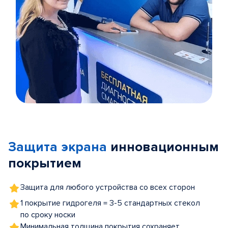
Item
1
of
Защита экрана
инновационным
5
покрытием
Защита для любого устройства со всех сторон
1 покрытие гидрогеля = 3-5 стандартных стекол
по сроку носки
Минимальная толщина покрытия сохраняет