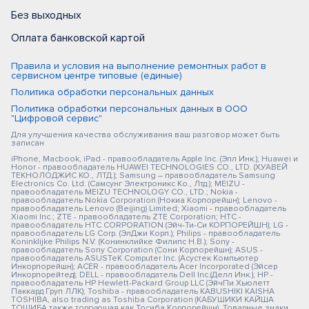
Без выходных
Оплата банковской картой
Правила и условия на выполнение ремонтных работ в
сервисном центре типовые (единые)
Политика обработки персональных данных
Политика обработки персональных данных в ООО
"Цифровой сервис"
Для улучшения качества обслуживания ваш разговор может быть
записан
iPhone, Macbook, iPad - правообладатель Apple Inc. (Эпл Инк.); Huawei и
Honor - правообладатель HUAWEI TECHNOLOGIES CO., LTD. (ХУАВЕЙ
ТЕКНОЛОДЖИС КО., ЛТД.); Samsung – правообладатель Samsung
Electronics Co. Ltd. (Самсунг Электроникс Ко., Лтд.); MEIZU -
правообладатель MEIZU TECHNOLOGY CO., LTD.; Nokia -
правообладатель Nokia Corporation (Нокиа Корпорейшн); Lenovo -
правообладатель Lenovo (Beijing) Limited; Xiaomi - правообладатель
Xiaomi Inc.; ZTE - правообладатель ZTE Corporation; HTC -
правообладатель HTC CORPORATION (Эйч-Ти-Си КОРПОРЕЙШН); LG -
правообладатель LG Corp. (ЭлДжи Корп.); Philips - правообладатель
Koninklijke Philips N.V. (Конинклийке Филипс Н.В.); Sony -
правообладатель Sony Corporation (Сони Корпорейшн); ASUS -
правообладатель ASUSTeK Computer Inc. (Асустек Компьютер
Инкорпорейшн); ACER - правообладатель Acer Incorporated (Эйсер
Инкорпорейтед); DELL - правообладатель Dell Inc.(Делл Инк.); HP -
правообладатель HP Hewlett-Packard Group LLC (ЭйчПи Хьюлетт
Паккард Груп ЛЛК); Toshiba - правообладатель KABUSHIKI KAISHA
TOSHIBA, also trading as Toshiba Corporation (КАБУШИКИ КАЙША
ТОШИБА также торгующая как Тосиба Корпорейшн). Товарные знаки