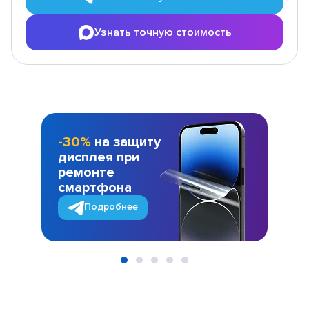
Узнать точную стоимость
-30%
на защиту
дисплея при
ремонте
смартфона
Подробнее
Item
1