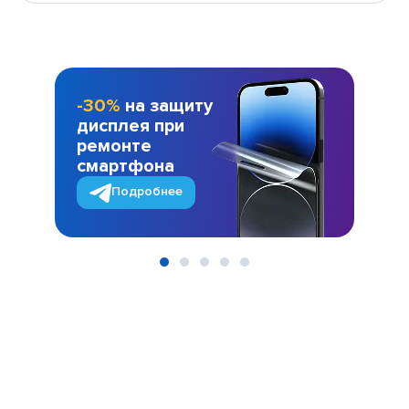
-30%
на защиту
дисплея при
ремонте
смартфона
Подробнее
Item
1
of
5