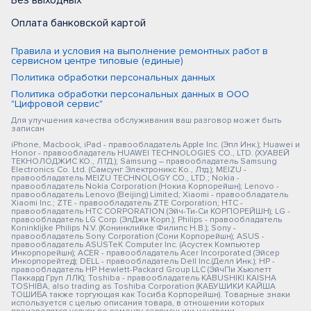
Без выходных
Оплата банковской картой
Правила и условия на выполнение ремонтных работ в
сервисном центре типовые (единые)
Политика обработки персональных данных
Политика обработки персональных данных в ООО
"Цифровой сервис"
Для улучшения качества обслуживания ваш разговор может быть
записан
iPhone, Macbook, iPad - правообладатель Apple Inc. (Эпл Инк.); Huawei и
Honor - правообладатель HUAWEI TECHNOLOGIES CO., LTD. (ХУАВЕЙ
ТЕКНОЛОДЖИС КО., ЛТД.); Samsung – правообладатель Samsung
Electronics Co. Ltd. (Самсунг Электроникс Ко., Лтд.); MEIZU -
правообладатель MEIZU TECHNOLOGY CO., LTD.; Nokia -
правообладатель Nokia Corporation (Нокиа Корпорейшн); Lenovo -
правообладатель Lenovo (Beijing) Limited; Xiaomi - правообладатель
Xiaomi Inc.; ZTE - правообладатель ZTE Corporation; HTC -
правообладатель HTC CORPORATION (Эйч-Ти-Си КОРПОРЕЙШН); LG -
правообладатель LG Corp. (ЭлДжи Корп.); Philips - правообладатель
Koninklijke Philips N.V. (Конинклийке Филипс Н.В.); Sony -
правообладатель Sony Corporation (Сони Корпорейшн); ASUS -
правообладатель ASUSTeK Computer Inc. (Асустек Компьютер
Инкорпорейшн); ACER - правообладатель Acer Incorporated (Эйсер
Инкорпорейтед); DELL - правообладатель Dell Inc.(Делл Инк.); HP -
правообладатель HP Hewlett-Packard Group LLC (ЭйчПи Хьюлетт
Паккард Груп ЛЛК); Toshiba - правообладатель KABUSHIKI KAISHA
TOSHIBA, also trading as Toshiba Corporation (КАБУШИКИ КАЙША
ТОШИБА также торгующая как Тосиба Корпорейшн). Товарные знаки
используется с целью описания товара, в отношении которых