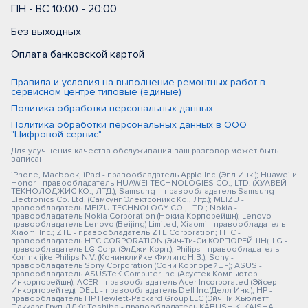
ПН - ВС 10:00 - 20:00
Без выходных
Оплата банковской картой
Правила и условия на выполнение ремонтных работ в
сервисном центре типовые (единые)
Политика обработки персональных данных
Политика обработки персональных данных в ООО
"Цифровой сервис"
Для улучшения качества обслуживания ваш разговор может быть
записан
iPhone, Macbook, iPad - правообладатель Apple Inc. (Эпл Инк.); Huawei и
Honor - правообладатель HUAWEI TECHNOLOGIES CO., LTD. (ХУАВЕЙ
ТЕКНОЛОДЖИС КО., ЛТД.); Samsung – правообладатель Samsung
Electronics Co. Ltd. (Самсунг Электроникс Ко., Лтд.); MEIZU -
правообладатель MEIZU TECHNOLOGY CO., LTD.; Nokia -
правообладатель Nokia Corporation (Нокиа Корпорейшн); Lenovo -
правообладатель Lenovo (Beijing) Limited; Xiaomi - правообладатель
Xiaomi Inc.; ZTE - правообладатель ZTE Corporation; HTC -
правообладатель HTC CORPORATION (Эйч-Ти-Си КОРПОРЕЙШН); LG -
правообладатель LG Corp. (ЭлДжи Корп.); Philips - правообладатель
Koninklijke Philips N.V. (Конинклийке Филипс Н.В.); Sony -
правообладатель Sony Corporation (Сони Корпорейшн); ASUS -
правообладатель ASUSTeK Computer Inc. (Асустек Компьютер
Инкорпорейшн); ACER - правообладатель Acer Incorporated (Эйсер
Инкорпорейтед); DELL - правообладатель Dell Inc.(Делл Инк.); HP -
правообладатель HP Hewlett-Packard Group LLC (ЭйчПи Хьюлетт
Паккард Груп ЛЛК); Toshiba - правообладатель KABUSHIKI KAISHA