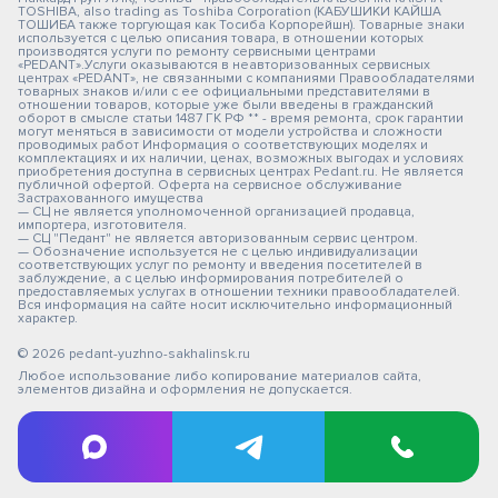
TOSHIBA, also trading as Toshiba Corporation (КАБУШИКИ КАЙША
ТОШИБА также торгующая как Тосиба Корпорейшн). Товарные знаки
используется с целью описания товара, в отношении которых
производятся услуги по ремонту сервисными центрами
«PEDANT».Услуги оказываются в неавторизованных сервисных
центрах «PEDANT», не связанными с компаниями Правообладателями
товарных знаков и/или с ее официальными представителями в
отношении товаров, которые уже были введены в гражданский
оборот в смысле статьи 1487 ГК РФ ** - время ремонта, срок гарантии
могут меняться в зависимости от модели устройства и сложности
проводимых работ Информация о соответствующих моделях и
комплектациях и их наличии, ценах, возможных выгодах и условиях
приобретения доступна в сервисных центрах Pedant.ru. Не является
публичной офертой. Оферта на сервисное обслуживание
Застрахованного имущества
— СЦ не является уполномоченной организацией продавца,
импортера, изготовителя.
— СЦ "Педант" не является авторизованным сервис центром.
— Обозначение используется не с целью индивидуализации
соответствующих услуг по ремонту и введения посетителей в
заблуждение, а с целью информирования потребителей о
предоставляемых услугах в отношении техники правообладателей.
Вся информация на сайте носит исключительно информационный
характер.
© 2026 pedant-yuzhno-sakhalinsk.ru
Любое использование либо копирование материалов сайта,
элементов дизайна и оформления не допускается.