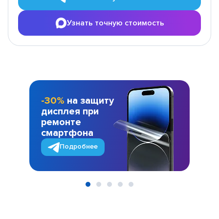
Узнать точную стоимость
-30%
на защиту
дисплея при
ремонте
смартфона
Подробнее
Item
1