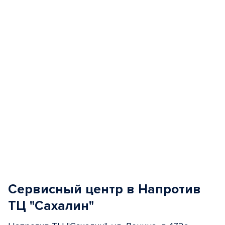
of
5
Сервисный центр в Напротив
ТЦ "Сахалин"