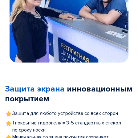
Item
1
of
Защита экрана
инновационным
5
покрытием
Защита для любого устройства со всех сторон
1 покрытие гидрогеля = 3-5 стандартных стекол
по сроку носки
Минимальная толщина покрытия сохраняет