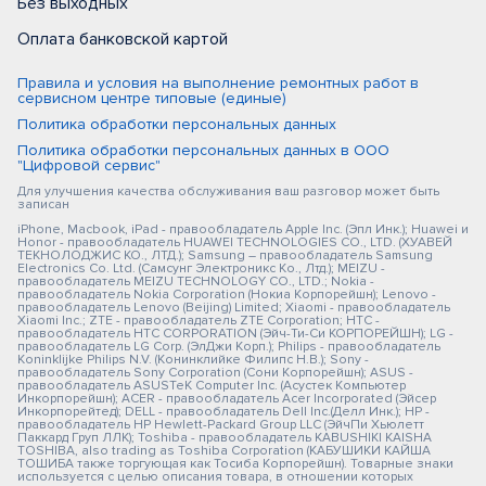
Без выходных
Оплата банковской картой
Правила и условия на выполнение ремонтных работ в
сервисном центре типовые (единые)
Политика обработки персональных данных
Политика обработки персональных данных в ООО
"Цифровой сервис"
Для улучшения качества обслуживания ваш разговор может быть
записан
iPhone, Macbook, iPad - правообладатель Apple Inc. (Эпл Инк.); Huawei и
Honor - правообладатель HUAWEI TECHNOLOGIES CO., LTD. (ХУАВЕЙ
ТЕКНОЛОДЖИС КО., ЛТД.); Samsung – правообладатель Samsung
Electronics Co. Ltd. (Самсунг Электроникс Ко., Лтд.); MEIZU -
правообладатель MEIZU TECHNOLOGY CO., LTD.; Nokia -
правообладатель Nokia Corporation (Нокиа Корпорейшн); Lenovo -
правообладатель Lenovo (Beijing) Limited; Xiaomi - правообладатель
Xiaomi Inc.; ZTE - правообладатель ZTE Corporation; HTC -
правообладатель HTC CORPORATION (Эйч-Ти-Си КОРПОРЕЙШН); LG -
правообладатель LG Corp. (ЭлДжи Корп.); Philips - правообладатель
Koninklijke Philips N.V. (Конинклийке Филипс Н.В.); Sony -
правообладатель Sony Corporation (Сони Корпорейшн); ASUS -
правообладатель ASUSTeK Computer Inc. (Асустек Компьютер
Инкорпорейшн); ACER - правообладатель Acer Incorporated (Эйсер
Инкорпорейтед); DELL - правообладатель Dell Inc.(Делл Инк.); HP -
правообладатель HP Hewlett-Packard Group LLC (ЭйчПи Хьюлетт
Паккард Груп ЛЛК); Toshiba - правообладатель KABUSHIKI KAISHA
TOSHIBA, also trading as Toshiba Corporation (КАБУШИКИ КАЙША
ТОШИБА также торгующая как Тосиба Корпорейшн). Товарные знаки
используется с целью описания товара, в отношении которых