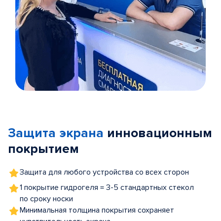
Item
1
of
Защита экрана
инновационным
5
покрытием
Защита для любого устройства со всех сторон
1 покрытие гидрогеля = 3-5 стандартных стекол
по сроку носки
Минимальная толщина покрытия сохраняет