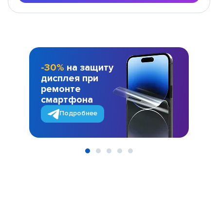
-30%
на защиту
дисплея при
ремонте
смартфона
Подробнее
Item
1
of
5