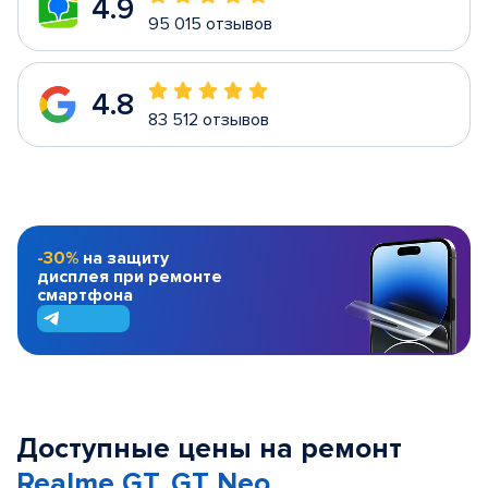
4.9
95 015 отзывов
4.8
83 512 отзывов
-30%
на защиту
дисплея при ремонте
смартфона
Доступные цены на ремонт
Realme GT, GT Neo