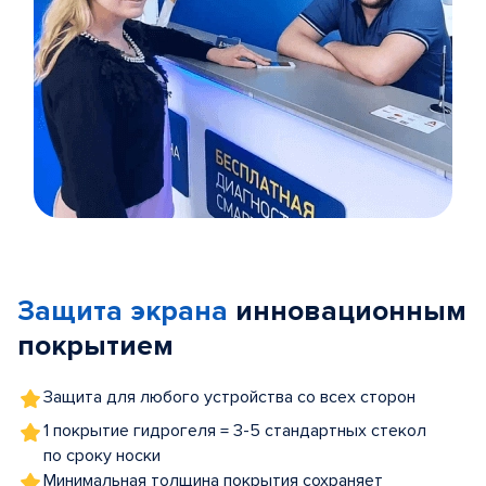
Item
1
of
Защита экрана
инновационным
5
покрытием
Защита для любого устройства со всех сторон
1 покрытие гидрогеля = 3-5 стандартных стекол
по сроку носки
Минимальная толщина покрытия сохраняет