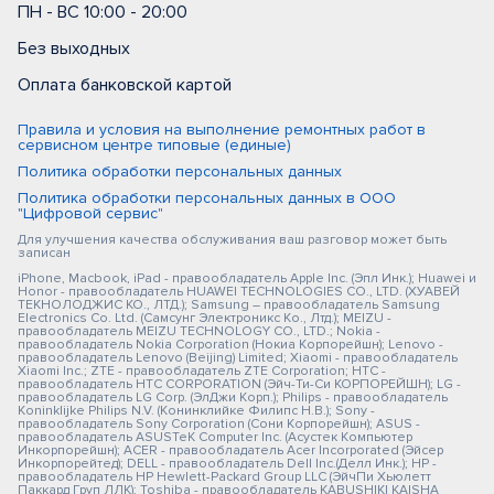
ПН - ВС 10:00 - 20:00
Без выходных
Оплата банковской картой
Правила и условия на выполнение ремонтных работ в
сервисном центре типовые (единые)
Политика обработки персональных данных
Политика обработки персональных данных в ООО
"Цифровой сервис"
Для улучшения качества обслуживания ваш разговор может быть
записан
iPhone, Macbook, iPad - правообладатель Apple Inc. (Эпл Инк.); Huawei и
Honor - правообладатель HUAWEI TECHNOLOGIES CO., LTD. (ХУАВЕЙ
ТЕКНОЛОДЖИС КО., ЛТД.); Samsung – правообладатель Samsung
Electronics Co. Ltd. (Самсунг Электроникс Ко., Лтд.); MEIZU -
правообладатель MEIZU TECHNOLOGY CO., LTD.; Nokia -
правообладатель Nokia Corporation (Нокиа Корпорейшн); Lenovo -
правообладатель Lenovo (Beijing) Limited; Xiaomi - правообладатель
Xiaomi Inc.; ZTE - правообладатель ZTE Corporation; HTC -
правообладатель HTC CORPORATION (Эйч-Ти-Си КОРПОРЕЙШН); LG -
правообладатель LG Corp. (ЭлДжи Корп.); Philips - правообладатель
Koninklijke Philips N.V. (Конинклийке Филипс Н.В.); Sony -
правообладатель Sony Corporation (Сони Корпорейшн); ASUS -
правообладатель ASUSTeK Computer Inc. (Асустек Компьютер
Инкорпорейшн); ACER - правообладатель Acer Incorporated (Эйсер
Инкорпорейтед); DELL - правообладатель Dell Inc.(Делл Инк.); HP -
правообладатель HP Hewlett-Packard Group LLC (ЭйчПи Хьюлетт
Паккард Груп ЛЛК); Toshiba - правообладатель KABUSHIKI KAISHA