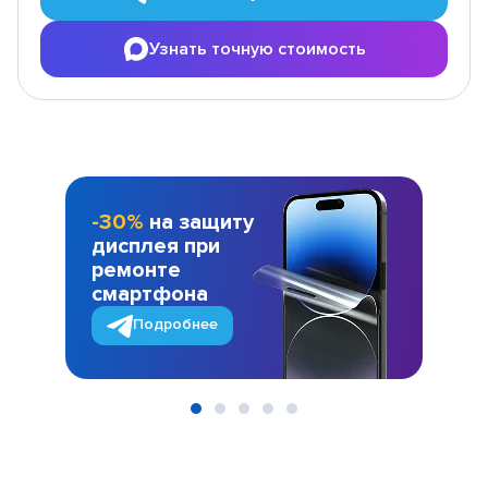
Узнать точную стоимость
-30%
на защиту
дисплея при
ремонте
смартфона
Подробнее
Item
1
of