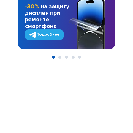
-30%
на защиту
дисплея при
ремонте
смартфона
Подробнее
Item
1
of
5