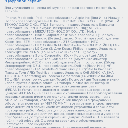
"Цифровой сервис"
Для улучшения качества обслуживания ваш разговор может быть
записан
iPhone, Macbook, iPad - правообладатель Apple Inc. (Эпл Инк.); Huawei и
Honor - правообладатель HUAWEI TECHNOLOGIES CO., LTD. (ХУАВЕЙ
ТЕКНОЛОДЖИС КО., ЛТД.); Samsung – правообладатель Samsung
Electronics Co. Ltd. (Самсунг Электроникс Ко., Лтд.); MEIZU -
правообладатель MEIZU TECHNOLOGY CO., LTD.; Nokia -
правообладатель Nokia Corporation (Нокиа Корпорейшн); Lenovo -
правообладатель Lenovo (Beijing) Limited; Xiaomi - правообладатель
Xiaomi Inc.; ZTE - правообладатель ZTE Corporation; HTC -
правообладатель HTC CORPORATION (Эйч-Ти-Си КОРПОРЕЙШН); LG -
правообладатель LG Corp. (ЭлДжи Корп.); Philips - правообладатель
Koninklijke Philips N.V. (Конинклийке Филипс Н.В.); Sony -
правообладатель Sony Corporation (Сони Корпорейшн); ASUS -
правообладатель ASUSTeK Computer Inc. (Асустек Компьютер
Инкорпорейшн); ACER - правообладатель Acer Incorporated (Эйсер
Инкорпорейтед); DELL - правообладатель Dell Inc.(Делл Инк.); HP -
правообладатель HP Hewlett-Packard Group LLC (ЭйчПи Хьюлетт
Паккард Груп ЛЛК); Toshiba - правообладатель KABUSHIKI KAISHA
TOSHIBA, also trading as Toshiba Corporation (КАБУШИКИ КАЙША
ТОШИБА также торгующая как Тосиба Корпорейшн). Товарные знаки
используется с целью описания товара, в отношении которых
производятся услуги по ремонту сервисными центрами
«PEDANT».Услуги оказываются в неавторизованных сервисных
центрах «PEDANT», не связанными с компаниями Правообладателями
товарных знаков и/или с ее официальными представителями в
отношении товаров, которые уже были введены в гражданский
оборот в смысле статьи 1487 ГК РФ ** - время ремонта, срок гарантии
могут меняться в зависимости от модели устройства и сложности
проводимых работ Информация о соответствующих моделях и
комплектациях и их наличии, ценах, возможных выгодах и условиях
приобретения доступна в сервисных центрах Pedant.ru. Не является
публичной офертой. Оферта на сервисное обслуживание
Застрахованного имущества
— СЦ не является уполномоченной организацией продавца,