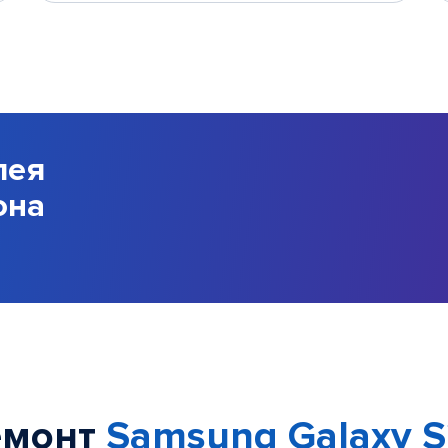
лея
она
емонт
Samsung Galaxy S