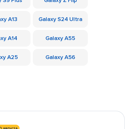
y S9 Plus
Galaxy Z Flip
axy A13
Galaxy S24 Ultra
axy A14
Galaxy A55
axy A25
Galaxy A56
0 августа