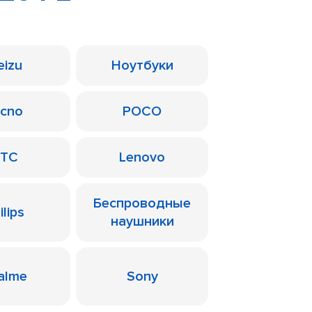
eizu
Ноутбуки
ecno
POCO
TC
Lenovo
Беспроводные
ilips
наушники
alme
Sony