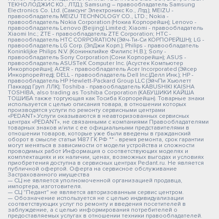
ТЕКНОЛОДЖИС КО., ЛТД.); Samsung – правообладатель Samsung
Electronics Co. Ltd. (Самсунг Электроникс Ко., Лтд.); MEIZU -
правообладатель MEIZU TECHNOLOGY CO., LTD.; Nokia -
правообладатель Nokia Corporation (Нокиа Корпорейшн); Lenovo -
правообладатель Lenovo (Beijing) Limited; Xiaomi - правообладатель
Xiaomi Inc.; ZTE - правообладатель ZTE Corporation; HTC -
правообладатель HTC CORPORATION (Эйч-Ти-Си КОРПОРЕЙШН); LG -
правообладатель LG Corp. (ЭлДжи Корп.); Philips - правообладатель
Koninklijke Philips N.V. (Конинклийке Филипс Н.В.); Sony -
правообладатель Sony Corporation (Сони Корпорейшн); ASUS -
правообладатель ASUSTeK Computer Inc. (Асустек Компьютер
Инкорпорейшн); ACER - правообладатель Acer Incorporated (Эйсер
Инкорпорейтед); DELL - правообладатель Dell Inc.(Делл Инк.); HP -
правообладатель HP Hewlett-Packard Group LLC (ЭйчПи Хьюлетт
Паккард Груп ЛЛК); Toshiba - правообладатель KABUSHIKI KAISHA
TOSHIBA, also trading as Toshiba Corporation (КАБУШИКИ КАЙША
ТОШИБА также торгующая как Тосиба Корпорейшн). Товарные знаки
используется с целью описания товара, в отношении которых
производятся услуги по ремонту сервисными центрами
«PEDANT».Услуги оказываются в неавторизованных сервисных
центрах «PEDANT», не связанными с компаниями Правообладателями
товарных знаков и/или с ее официальными представителями в
отношении товаров, которые уже были введены в гражданский
оборот в смысле статьи 1487 ГК РФ ** - время ремонта, срок гарантии
могут меняться в зависимости от модели устройства и сложности
проводимых работ Информация о соответствующих моделях и
комплектациях и их наличии, ценах, возможных выгодах и условиях
приобретения доступна в сервисных центрах Pedant.ru. Не является
публичной офертой. Оферта на сервисное обслуживание
Застрахованного имущества
— СЦ не является уполномоченной организацией продавца,
импортера, изготовителя.
— СЦ "Педант" не является авторизованным сервис центром.
— Обозначение используется не с целью индивидуализации
соответствующих услуг по ремонту и введения посетителей в
заблуждение, а с целью информирования потребителей о
предоставляемых услугах в отношении техники правообладателей.