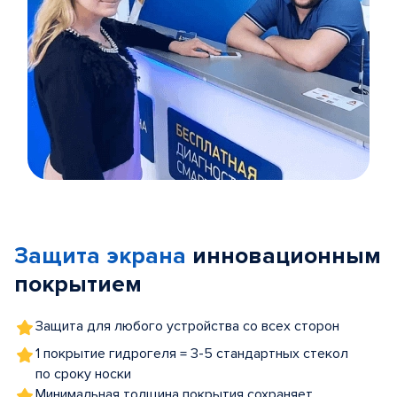
Item
1
of
Защита экрана
инновационным
5
покрытием
Защита для любого устройства со всех сторон
1 покрытие гидрогеля = 3-5 стандартных стекол
по сроку носки
Минимальная толщина покрытия сохраняет