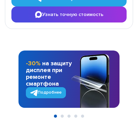
Узнать точную стоимость
-30%
на защиту
дисплея при
ремонте
смартфона
Подробнее
Item
1