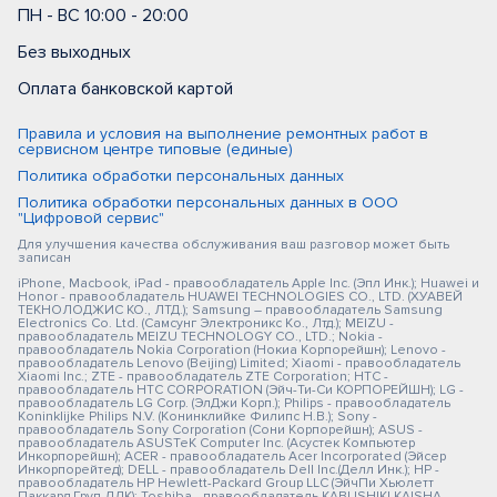
ПН - ВС 10:00 - 20:00
Без выходных
Оплата банковской картой
Правила и условия на выполнение ремонтных работ в
сервисном центре типовые (единые)
Политика обработки персональных данных
Политика обработки персональных данных в ООО
"Цифровой сервис"
Для улучшения качества обслуживания ваш разговор может быть
записан
iPhone, Macbook, iPad - правообладатель Apple Inc. (Эпл Инк.); Huawei и
Honor - правообладатель HUAWEI TECHNOLOGIES CO., LTD. (ХУАВЕЙ
ТЕКНОЛОДЖИС КО., ЛТД.); Samsung – правообладатель Samsung
Electronics Co. Ltd. (Самсунг Электроникс Ко., Лтд.); MEIZU -
правообладатель MEIZU TECHNOLOGY CO., LTD.; Nokia -
правообладатель Nokia Corporation (Нокиа Корпорейшн); Lenovo -
правообладатель Lenovo (Beijing) Limited; Xiaomi - правообладатель
Xiaomi Inc.; ZTE - правообладатель ZTE Corporation; HTC -
правообладатель HTC CORPORATION (Эйч-Ти-Си КОРПОРЕЙШН); LG -
правообладатель LG Corp. (ЭлДжи Корп.); Philips - правообладатель
Koninklijke Philips N.V. (Конинклийке Филипс Н.В.); Sony -
правообладатель Sony Corporation (Сони Корпорейшн); ASUS -
правообладатель ASUSTeK Computer Inc. (Асустек Компьютер
Инкорпорейшн); ACER - правообладатель Acer Incorporated (Эйсер
Инкорпорейтед); DELL - правообладатель Dell Inc.(Делл Инк.); HP -
правообладатель HP Hewlett-Packard Group LLC (ЭйчПи Хьюлетт
Паккард Груп ЛЛК); Toshiba - правообладатель KABUSHIKI KAISHA