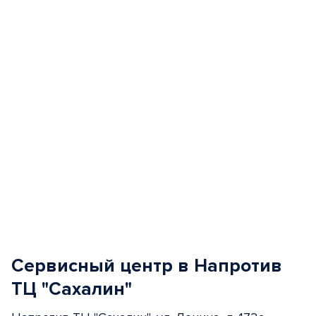
of
5
Сервисный центр в Напротив
ТЦ "Сахалин"