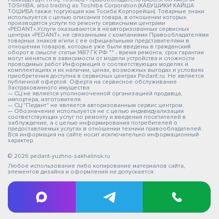
TOSHIBA, also trading as Toshiba Corporation (КАБУШИКИ КАЙША
ТОШИБА также торгующая как Тосиба Корпорейшн). Товарные знаки
используется с целью описания товара, в отношении которых
производятся услуги по ремонту сервисными центрами
«PEDANT».Услуги оказываются в неавторизованных сервисных
центрах «PEDANT», не связанными с компаниями Правообладателями
товарных знаков и/или с ее официальными представителями в
отношении товаров, которые уже были введены в гражданский
оборот в смысле статьи 1487 ГК РФ ** - время ремонта, срок гарантии
могут меняться в зависимости от модели устройства и сложности
проводимых работ Информация о соответствующих моделях и
комплектациях и их наличии, ценах, возможных выгодах и условиях
приобретения доступна в сервисных центрах Pedant.ru. Не является
публичной офертой. Оферта на сервисное обслуживание
Застрахованного имущества
— СЦ не является уполномоченной организацией продавца,
импортера, изготовителя.
— СЦ "Педант" не является авторизованным сервис центром.
— Обозначение используется не с целью индивидуализации
соответствующих услуг по ремонту и введения посетителей в
заблуждение, а с целью информирования потребителей о
предоставляемых услугах в отношении техники правообладателей.
Вся информация на сайте носит исключительно информационный
характер.
© 2026 pedant-yuzhno-sakhalinsk.ru
Любое использование либо копирование материалов сайта,
элементов дизайна и оформления не допускается.