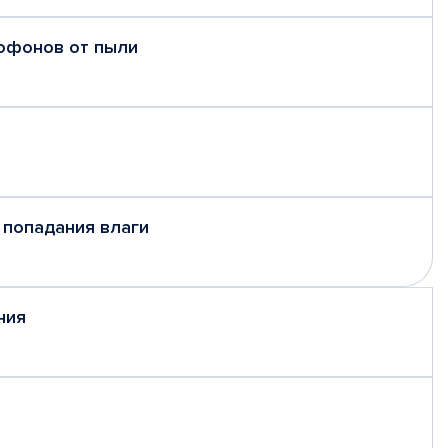
рофонов от пыли
 попадания влаги
ния