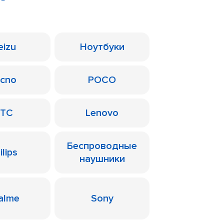
eizu
Ноутбуки
ecno
POCO
TC
Lenovo
Беспроводные
ilips
наушники
alme
Sony