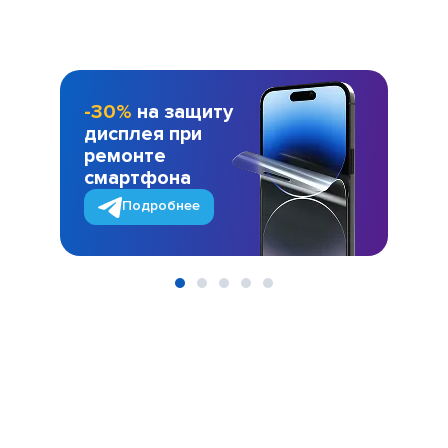
-30%
на защиту
дисплея при
ремонте
смартфона
Подробнее
Item
1
of
5