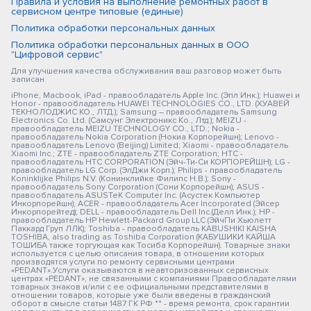
Правила и условия на выполнение ремонтных работ в
сервисном центре типовые (единые)
Политика обработки персональных данных
Политика обработки персональных данных в ООО
"Цифровой сервис"
Для улучшения качества обслуживания ваш разговор может быть
записан
iPhone, Macbook, iPad - правообладатель Apple Inc. (Эпл Инк.); Huawei и
Honor - правообладатель HUAWEI TECHNOLOGIES CO., LTD. (ХУАВЕЙ
ТЕКНОЛОДЖИС КО., ЛТД.); Samsung – правообладатель Samsung
Electronics Co. Ltd. (Самсунг Электроникс Ко., Лтд.); MEIZU -
правообладатель MEIZU TECHNOLOGY CO., LTD.; Nokia -
правообладатель Nokia Corporation (Нокиа Корпорейшн); Lenovo -
правообладатель Lenovo (Beijing) Limited; Xiaomi - правообладатель
Xiaomi Inc.; ZTE - правообладатель ZTE Corporation; HTC -
правообладатель HTC CORPORATION (Эйч-Ти-Си КОРПОРЕЙШН); LG -
правообладатель LG Corp. (ЭлДжи Корп.); Philips - правообладатель
Koninklijke Philips N.V. (Конинклийке Филипс Н.В.); Sony -
правообладатель Sony Corporation (Сони Корпорейшн); ASUS -
правообладатель ASUSTeK Computer Inc. (Асустек Компьютер
Инкорпорейшн); ACER - правообладатель Acer Incorporated (Эйсер
Инкорпорейтед); DELL - правообладатель Dell Inc.(Делл Инк.); HP -
правообладатель HP Hewlett-Packard Group LLC (ЭйчПи Хьюлетт
Паккард Груп ЛЛК); Toshiba - правообладатель KABUSHIKI KAISHA
TOSHIBA, also trading as Toshiba Corporation (КАБУШИКИ КАЙША
ТОШИБА также торгующая как Тосиба Корпорейшн). Товарные знаки
используется с целью описания товара, в отношении которых
производятся услуги по ремонту сервисными центрами
«PEDANT».Услуги оказываются в неавторизованных сервисных
центрах «PEDANT», не связанными с компаниями Правообладателями
товарных знаков и/или с ее официальными представителями в
отношении товаров, которые уже были введены в гражданский
оборот в смысле статьи 1487 ГК РФ ** - время ремонта, срок гарантии